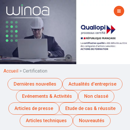
Accueil
>
Certification
Dernières nouvelles
Actualités d'entreprise
Evénements & Activités
Non classé
Articles de presse
Etude de cas & réussite
Articles techniques
Nouveautés