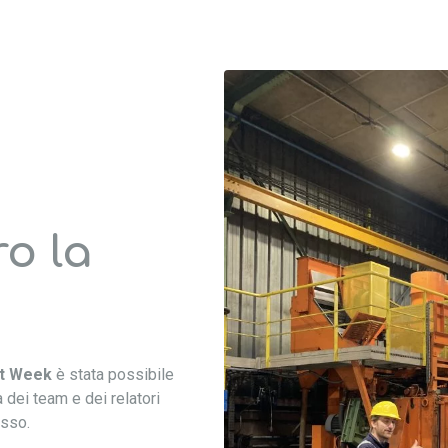
ro la
rt Week
è stata possibile
 dei team e dei relatori
esso.