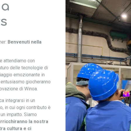
 a
s
tner:
Benvenuti nella
i e attendiamo con
turo delle tecnologie di
 viaggio emozionante in
d entusiasmo giocheranno
novazione di Winoa.
ca integrarsi in un
, in cui ogni contributo è
 un impatto. Siamo
rricchiranno la nostra
ra cultura e ci