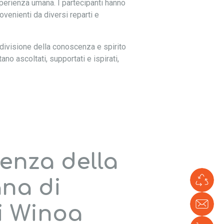
sperienza umana. I partecipanti hanno
rovenienti da diversi reparti e
ndivisione della conoscenza e spirito
no ascoltati, supportati e ispirati,
ienza della
na di
Li
ve
Con
di Winoa