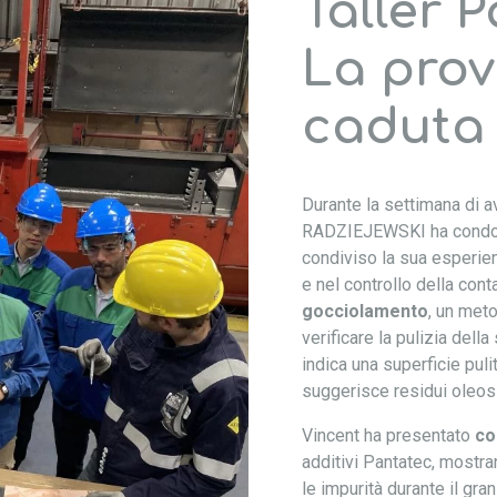
Taller 
La prov
caduta
Durante la settimana di a
RADZIEJEWSKI ha condot
condiviso la sua esperien
e nel controllo della cont
gocciolamento
, un met
verificare la pulizia della
indica una superficie pul
suggerisce residui oleosi
Vincent ha presentato
co
additivi Pantatec, mostr
le impurità durante il gra