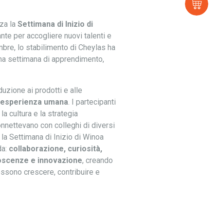
E-
sh
za la
Settimana di Inizio di
nte per accogliere nuovi talenti e
embre, lo stabilimento di Cheylas ha
una settimana di apprendimento,
uzione ai prodotti e alle
esperienza umana
. I partecipanti
la cultura e la strategia
onnettevano con colleghi di diversi
 la Settimana di Inizio di Winoa
da:
collaborazione, curiosità,
noscenze e innovazione
, creando
ossono crescere, contribuire e