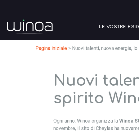
LE VOSTRE ESI
Pagina iniziale
>
Nuovi talenti, nuova energia, lo
Nuovi talen
spirito Win
Ogni anno, Winoa organizza la
Winoa S
novembre, il sito di Cheylas ha nuovame