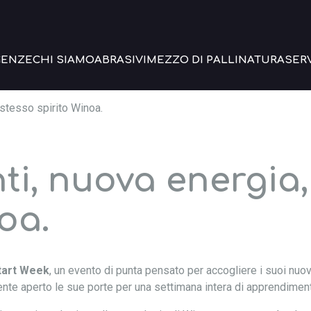
GENZE
CHI SIAMO
ABRASIVI
MEZZO DI PALLINATURA
SERV
 stesso spirito Winoa.
ti, nuova energia,
oa.
tart Week
, un evento di punta pensato per accogliere i suoi nuovi t
nte aperto le sue porte per una settimana intera di apprendimen