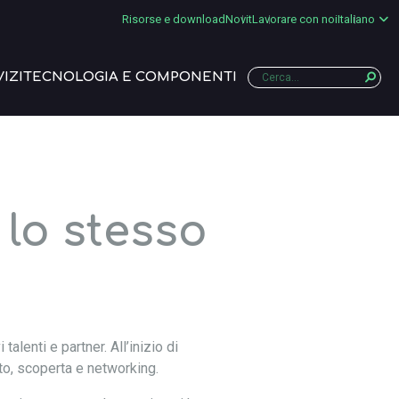
Risorse e download
Novit
Lavorare con noi
Italiano
IZI
TECNOLOGIA E COMPONENTI
 lo stesso
alenti e partner. All’inizio di
to, scoperta e networking.