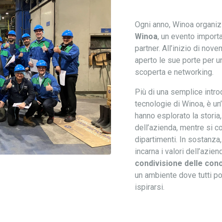
Ogni anno, Winoa organiz
Winoa
, un evento importa
partner. All’inizio di nov
aperto le sue porte per 
scoperta e networking.
Più di una semplice introd
tecnologie di Winoa, è un’
hanno esplorato la storia, 
dell’azienda, mentre si c
dipartimenti. In sostanza,
incarna i valori dell’azien
condivisione delle co
un ambiente dove tutti p
ispirarsi.