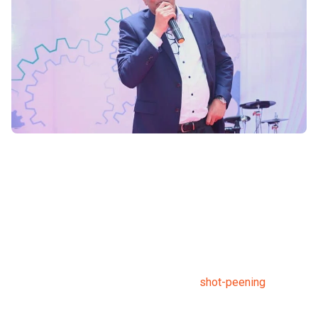
TECNOLOGIE ALL'AVANGUARDIA
Visita in loco per pallinatura
Dopo la cerimonia di apertura, i partecipanti hanno avuto
l’opportunità di esplorare la struttura con le ultime tecnologie
e macchinari a loro disposizione per il
shot-peening
. Oltre
allo shot-peening, l’impegno di Winoa è anche offrire una
gamma completa di servizi, dalla formazione alla finitura