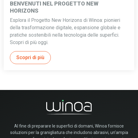
BENVENUTI NEL PROGETTO NEW
HORIZONS
Esplora il Progetto New Horizons di Winoa: pionieri
della trasformazione digitale, espansione globale e
pratiche sostenibili nella tecnologia delle superfici.
Scopri di più oggi.
Scopri di più
Al fine di preparare le superfici di domani, Winoa fornisce
soluzioni per la granigliatura che includono abrasivi, un’ampia