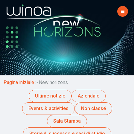
Pagina iniziale
>
New horizons
Ultime notizie
Aziendale
Events & activities
Non classé
Sala Stampa
Storie di successo e casi di studio