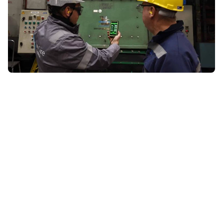
NUESTROS SERVICIOS
Una gama completa para estar
un paso adelante de sus
competidores
En cada etapa de su proceso, para cada uno de sus
intereses industriales o financieros, ¡usted tiene una
solución con W Care! Nuestro equipo especializado en
servicios de granallado le ayudará a abordar desafíos tales