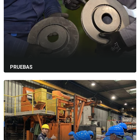
capacidad o los recursos son limitados.
Ideal para:
Picos de sobreproducción
Paradas por mantenimiento de máquinas
Series de producción pequeñas o piloto
Este servicio garantiza continuidad, flexibilidad y fiabilidad,
sin inversión inmediata.
PRUEBAS
Ya sea para un nuevo proceso o para resolver un problema
específico, nuestra experiencia está a su servicio para
encontrar la solución adecuada sin interrumpir su línea de
producción. ¡Asegure su negocio!
Pruebas internas
Pruebas in situ
Evaluación concreta
Pruebas remotas
Ver más detalles