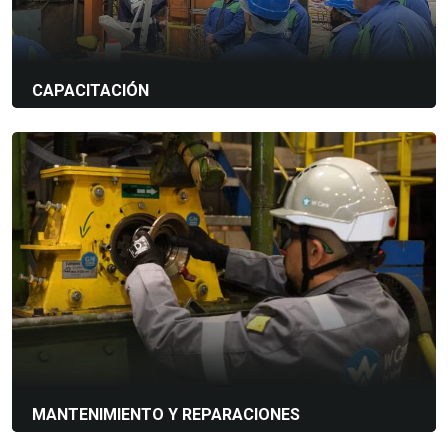
CAPACITACIÓN
Desarrolle sus equipos. Le ayudamos a ampliar su
conocimiento sobre los procesos y operaciones de
granallado a través de capacitación práctica y en el lugar,
adaptada a sus necesidades.
Arenado con aire
Granallado con turbina
Shot-peening
Ver más detalles
MANTENIMIENTO Y REPARACIONES
Evite el tiempo de inactividad: mantenemos, reparamos y