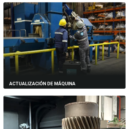
damos servicio a su equipo con intervenciones programadas
o según sus necesidades. Nuestros servicios también
incluyen reemplazo de piezas y contratos de servicio anual.
Mantenimiento preventivo y correctivo
Inspección planificada de equipos
Reemplazo de piezas
Ver más detalles
ACTUALIZACIÓN DE MÁQUINA
¿Necesita actualizar su sistema o agregar equipo específico
a una instalación existente? Estamos listos para guiarlo y
ayudarlo a elegir la solución más eficiente. ¡Preparemos
juntos el mañana!
Análisis de máquinas
Definición de sus necesidades