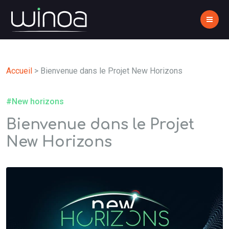
Accueil
>
Bienvenue dans le Projet New Horizons
#New horizons
Bienvenue dans le Projet
New Horizons