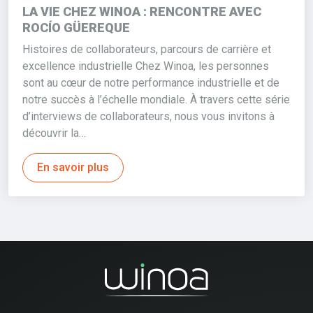
LA VIE CHEZ WINOA : RENCONTRE AVEC
ROCÍO GÜEREQUE
Histoires de collaborateurs, parcours de carrière et
excellence industrielle Chez Winoa, les personnes
sont au cœur de notre performance industrielle et de
notre succès à l’échelle mondiale. À travers cette série
d’interviews de collaborateurs, nous vous invitons à
découvrir la…
En savoir plus