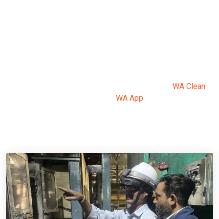
INNOVATIONS NUMÉRIQUES PIONNIÈRES
Transformation numérique et
innovation
L’innovation numérique est une voie de croissance clé chez
Winoa. Nos initiatives incluent la Réalité Augmentée (AR)
pour les inspections de machines, l’outil breveté
WA Clean
,
les technologies portatives de l’
WA App
, notre plateforme
de commerce en ligne, et des investissements significatifs
dans l’ERP (Enterprise Resource Planning) et la numérisation
des processus internes pour améliorer le service client.