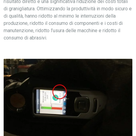
risultato diretto è una significativa riduzione dei costi totali
di granigliatura. Ottimizzando la produttività in modo sicuro e
di qualità, hanno ridotto al minimo le interruzioni della
produzione, ridotto il consumo di componenti e i costi di
manutenzione, ridotto l’usura delle macchine e ridotto il
consumo di abrasivi.