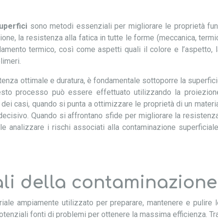
uperfici
sono metodi essenziali per migliorare le proprietà funzi
one, la resistenza alla fatica in tutte le forme (meccanica, termica,
isolamento termico, così come aspetti quali il colore e l’aspetto,
limeri.
enza ottimale e duratura, è fondamentale sottoporre la superficie
esto processo può essere effettuato utilizzando la proiezion
dei casi, quando si punta a ottimizzare le proprietà di un materia
ecisivo. Quando si affrontano sfide per migliorare la resistenza
ale analizzare i rischi associati alla contaminazione superficial
ali della contaminazione
iale ampiamente utilizzato per preparare, mantenere e pulire le 
otenziali fonti di problemi per ottenere la massima efficienza. T