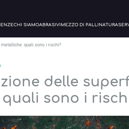
GENZE
CHI SIAMO
ABRASIVI
MEZZO DI PALLINATURA
SERV
metalliche: quali sono i rischi?
n
ione delle superf
 quali sono i risch