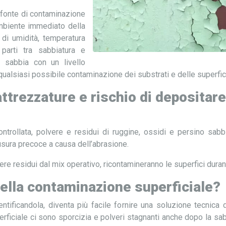
 fonte di contaminazione
ambiente immediato della
i di umidità, temperatura
arti tra sabbiatura e
re sabbia con un livello
 qualsiasi possibile contaminazione dei substrati e delle superfic
ttrezzature e rischio di depositare
ntrollata, polvere e residui di ruggine, ossidi e persino sabb
usura precoce a causa dell’abrasione.
ere residui dal mix operativo, ricontamineranno le superfici duran
della contaminazione superficiale?
ntificandola, diventa più facile fornire una soluzione tecnica d
iciale ci sono sporcizia e polveri stagnanti anche dopo la sabbia