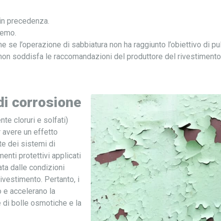
 in precedenza.
remo.
e se l’operazione di sabbiatura non ha raggiunto l’obiettivo di pu
 non soddisfa le raccomandazioni del produttore del rivestimento
di corrosione
te cloruri e solfati)
r avere un effetto
te dei sistemi di
enti protettivi applicati
ata dalle condizioni
ivestimento. Pertanto, i
o e accelerano la
di bolle osmotiche e la