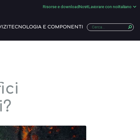
Risorse e download
Novit
Lavorare con noi
Italiano
IZI
TECNOLOGIA E COMPONENTI
ici
i?