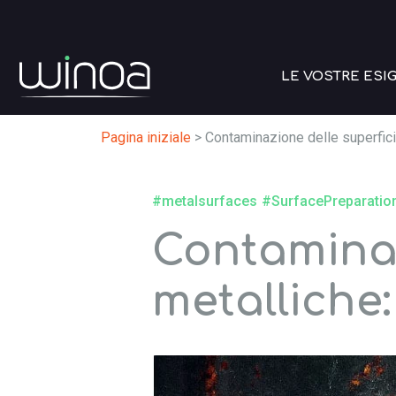
LE VOSTRE ESI
Pagina iniziale
>
Contaminazione delle superfici 
#metalsurfaces
#SurfacePreparatio
Contaminaz
metalliche: