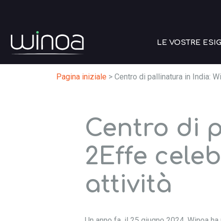
LE VOSTRE ESI
Pagina iniziale
>
Centro di pallinatura in India: 
Centro di p
2Effe celeb
attività
Un anno fa, il 25 giugno 2024, Winoa ha