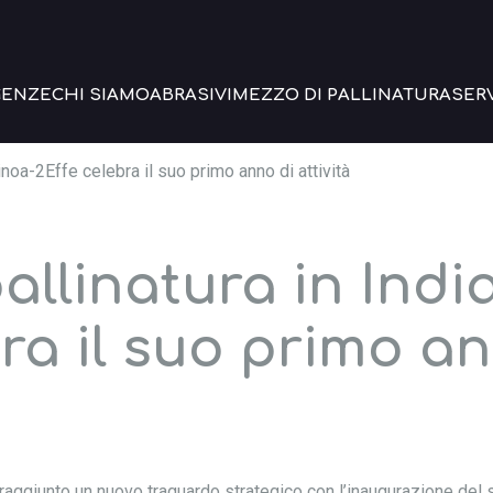
GENZE
CHI SIAMO
ABRASIVI
MEZZO DI PALLINATURA
SERV
Winoa-2Effe celebra il suo primo anno di attività
allinatura in Indi
ra il suo primo a
 raggiunto un nuovo traguardo strategico con l’inaugurazione del