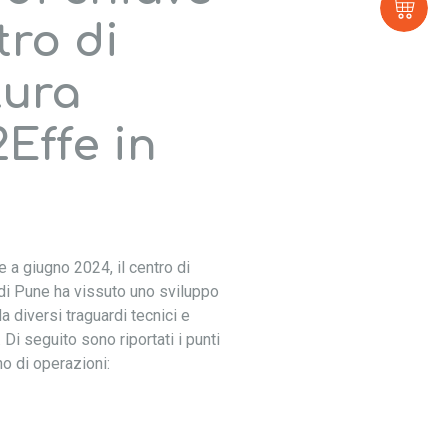
E-
sh
tro di
tura
Effe in
le a giugno 2024, il centro di
di Pune ha vissuto uno sviluppo
a diversi traguardi tecnici e
. Di seguito sono riportati i punti
no di operazioni: