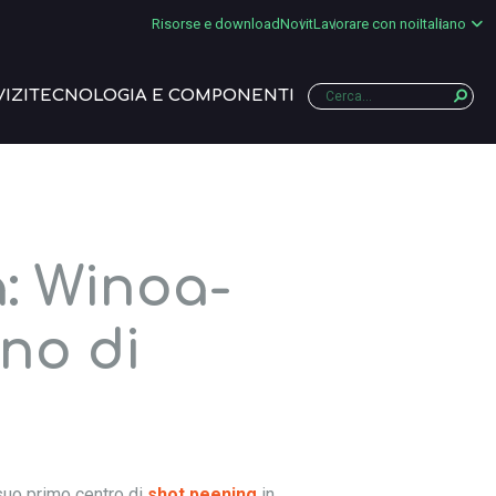
Risorse e download
Novit
Lavorare con noi
Italiano
IZI
TECNOLOGIA E COMPONENTI
a: Winoa-
nno di
 suo primo centro di
shot peening
in