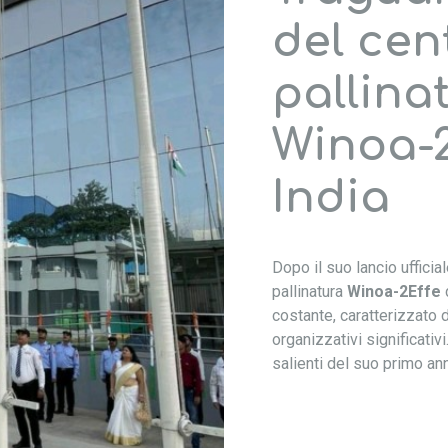
del cen
pallina
Winoa-2
India
Dopo il suo lancio ufficia
pallinatura
Winoa-2Effe
costante, caratterizzato d
organizzativi significativi
salienti del suo primo an