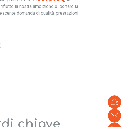
, riflette la nostra ambizione di portare la
crescente domanda di qualità, prestazioni
Li
ve
Con
di chiave