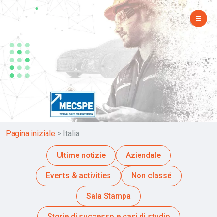
Pagina iniziale
>
Italia
Ultime notizie
Aziendale
Events & activities
Non classé
Sala Stampa
Storie di successo e casi di studio