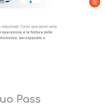
E-
sh
e industriale. Come specialisti nella
reparazione e la finitura delle
utomotive
,
aerospaziale e
tuo Pass