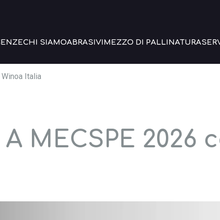
GENZE
CHI SIAMO
ABRASIVI
MEZZO DI PALLINATURA
SERV
Winoa Italia
 A MECSPE 2026 