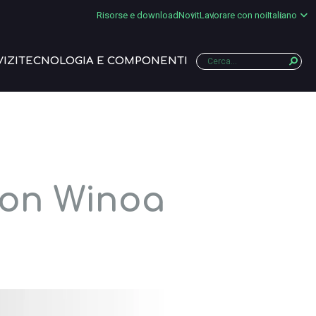
Risorse e download
Novit
Lavorare con noi
Italiano
IZI
TECNOLOGIA E COMPONENTI
con Winoa