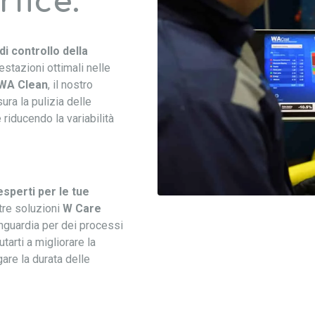
rfice.
i controllo della
estazioni ottimali nelle
WA Clean
, il nostro
ura la pulizia delle
 riducendo la variabilità
sperti per le tue
tre soluzioni
W Care
nguardia per dei processi
tarti a migliorare la
gare la durata delle