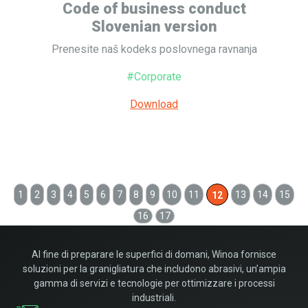
Code of business conduct
Slovenian version
Prenesite naš kodeks poslovnega ravnanja
#Corporate
Download
1
2
3
4
5
6
7
8
9
10
11
13
14
15
12
16
17
Al fine di preparare le superfici di domani, Winoa fornisce
soluzioni per la granigliatura che includono abrasivi, un’ampia
gamma di servizi e tecnologie per ottimizzare i processi
industriali.