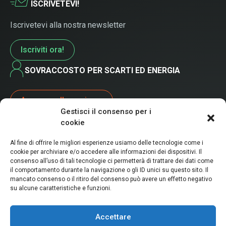
ISCRIVETEVI!
Iscrivetevi alla nostra newsletter
Iscriviti ora!
SOVRACCOSTO PER SCARTI ED ENERGIA
Accesso alla pagina >
Gestisci il consenso per i
cookie
Al fine di offrire le migliori esperienze usiamo delle tecnologie come i
cookie per archiviare e/o accedere alle informazioni dei dispositivi. Il
consenso all’uso di tali tecnologie ci permetterà di trattare dei dati come
2026© Winoa, tutti i diritti riservati.
il comportamento durante la navigazione o gli ID unici su questo sito. Il
Questo sito web è stato pensato e progettato in modo
mancato consenso o il ritiro del consenso può avere un effetto negativo
su alcune caratteristiche e funzioni.
ecosostenibile
Privacy policy
Legals
Accettare